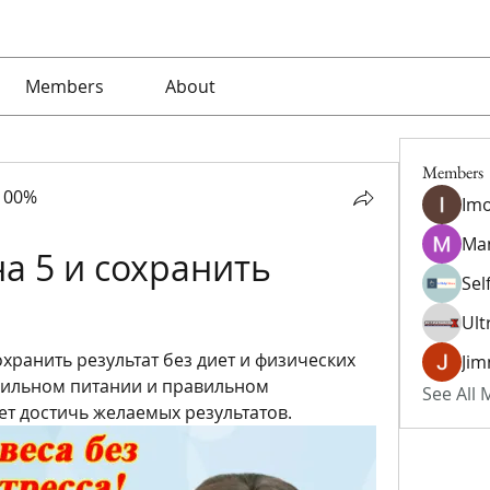
Members
About
Members
100%
Imo
Ma
а 5 и сохранить 
Sel
Ult
охранить результат без диет и физических 
Jim
вильном питании и правильном 
See All
т достичь желаемых результатов.