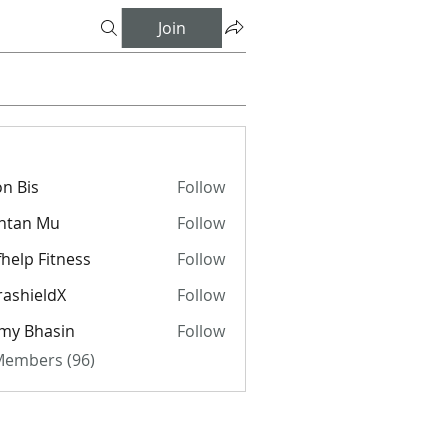
Join
n Bis
Follow
ntan Mu
Follow
fhelp Fitness
Follow
rashieldX
Follow
my Bhasin
Follow
 Members (96)