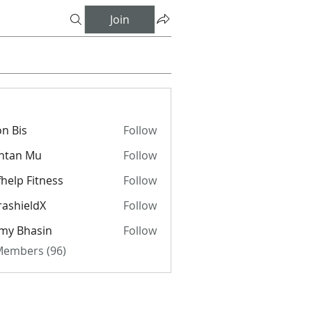
Join
n Bis
Follow
ntan Mu
Follow
fhelp Fitness
Follow
rashieldX
Follow
my Bhasin
Follow
 Members (96)