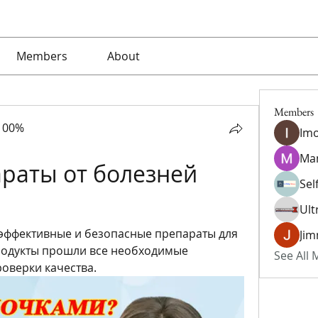
Members
About
Members
100%
Imo
Ma
раты от болезней 
Sel
Ult
эффективные и безопасные препараты для 
Jim
родукты прошли все необходимые 
See All
оверки качества.