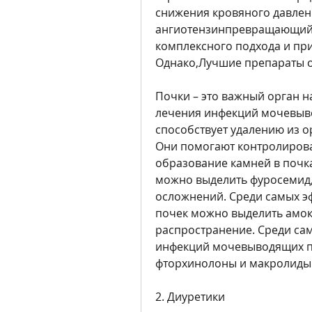
снижения кровяного давлен
ангиотензинпревращающий ф
комплексного подхода и пр
Однако,Лучшие препараты о
Почки – это важный орган н
лечения инфекций мочевывод
способствует удалению из о
Они помогают контролирова
образование камней в почка
можно выделить фуросемид,
осложнений. Среди самых э
почек можно выделить амокс
распространение. Среди сам
инфекций мочевыводящих пу
фторхинолоны и макролиды
2. Диуретики