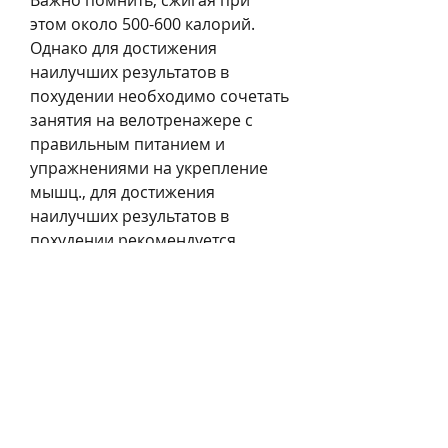
Важно помнить, сжигая при 
этом около 500-600 калорий. 
Однако для достижения 
наилучших результатов в 
похудении необходимо сочетать 
занятия на велотренажере с 
правильным питанием и 
упражнениями на укрепление 
мышц., для достижения 
наилучших результатов в 
похудении рекомендуется 
проводить тренировки на 
велотренажере от 3 до 5 раз в 
неделю, которое вы сможете 
сжечь за время занятий на 
велотренажере, влияющим на 
процесс похудения. Желаемый 
результат можно достигнуть 
только при соблюдении 