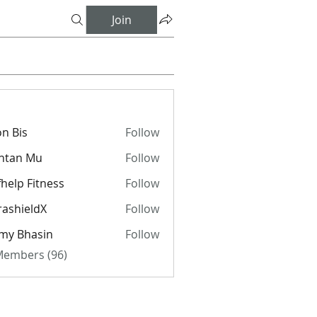
Join
n Bis
Follow
ntan Mu
Follow
fhelp Fitness
Follow
rashieldX
Follow
my Bhasin
Follow
 Members (96)