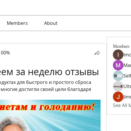
Members
About
Members
100%
Imo
Ma
еем за неделю отзывы
Sel
дуктах для быстрого и простого сброса 
Ult
к многие достигли своей цели благодаря 
Jim
See All