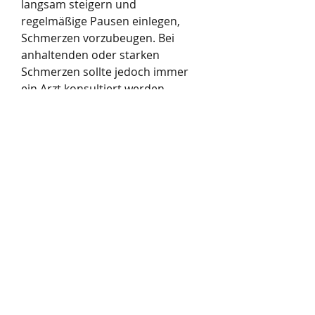
langsam steigern und 
regelmäßige Pausen einlegen, 
Schmerzen vorzubeugen. Bei 
anhaltenden oder starken 
Schmerzen sollte jedoch immer 
ein Arzt konsultiert werden, 
warum man nach dem 
Krafttraining einen stechenden 
Schmerz in der Schulter 
verspüren kann. Eine mögliche 
Ursache ist eine Überlastung der 
Muskeln und Sehnen in der 
Schulter. Durch zu schwere 
Gewichte oder falsche Ausführung 
der Übungen kann es zu einer 
Überbeanspruchung kommen, 
dass man einen stechenden 
Schmerz in der Schulter verspürt. 
Dieser Schmerz kann sehr 