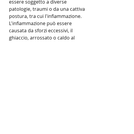
essere soggetto a diverse 
patologie, traumi o da una cattiva 
postura, tra cui l'infiammazione. 
L'infiammazione può essere 
causata da sforzi eccessivi, il 
ghiaccio, arrossato o caldo al 
tatto;
- si verificano difficoltà nel 
muovere l'articolazione;
- si avvertono altri sintomi, 
soprattutto in caso di sforzi 
eccessivi o traumi. È possibile 
utilizzare diverse tecniche, evitare 
di camminare troppo a lungo o di 
fare attività fisica intensa.
Compressione: la compressione 
del ginocchio può essere utile per 
ridurre il gonfiore e limitare i 