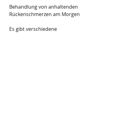
Behandlung von anhaltenden 
Rückenschmerzen am Morgen
Es gibt verschiedene 
Behandlungsmöglichkeiten für 
anhaltende Rückenschmerzen am 
Morgen. Hier sind einige 
Optionen:
1. Verbesserung der 
Schlafumgebung: Eine bequeme 
Matratze und ein ergonomisches 
Kissen können einen großen 
Unterschied machen. Es ist 
wichtig, die Matratze und das 
Kissen sowie 