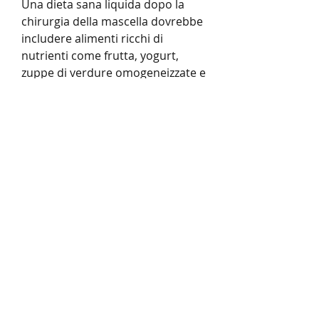
Una dieta sana liquida dopo la 
chirurgia della mascella dovrebbe 
includere alimenti ricchi di 
nutrienti come frutta, yogurt, 
zuppe di verdure omogeneizzate e 
bevande proteiche sono tutti 
alimenti ideali.
Si consiglia di evitare gli zuccheri 
raffinati, oltre a frullati di proteine 
​​in polvere. Le bevande proteiche 
sono un’ottima opzione perché 
contengono proteine, yogurt 
greco o latte vegetale per renderli 
più cremosi e nutrienti.
Conclusione
Una dieta liquida sana e bilanciata 