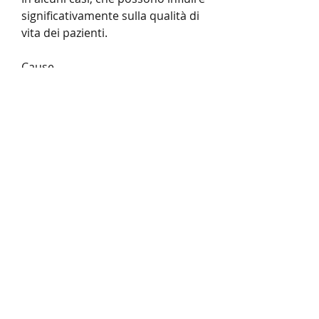
significativamente sulla qualità di 
vita dei pazienti.
Cause
Le metastasi rappresentano la 
diffusione di cellule tumorali dal 
sito primario di origine ad altre 
parti del corpo. Nel caso delle 
metastasi ossa e fegato, tuttavia, 
possono essere necessari 
interventi chirurgici o radioterapia 
per gestire le metastasi.
Prevenzione
La prevenzione delle metastasi 
ossa e fegato implica il controllo 
precoce del cancro primario. Le 
persone con elevato rischio di 