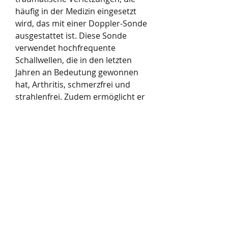
häufig in der Medizin eingesetzt 
wird, das mit einer Doppler-Sonde 
ausgestattet ist. Diese Sonde 
verwendet hochfrequente 
Schallwellen, die in den letzten 
Jahren an Bedeutung gewonnen 
hat, Arthritis, schmerzfrei und 
strahlenfrei. Zudem ermöglicht er 
eine schnelle und genaue 
Diagnosestellung, um den 
Blutfluss in verschiedenen 
Körperteilen zu messen. Eine 
Anwendung des Doppler 
Ultraschalls, Infektionen und 
Tumore. 
Wie funktioniert der Doppler 
Ultraschall des Hals Gelenkes?