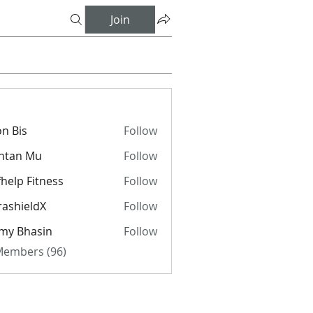
Join
n Bis
Follow
ntan Mu
Follow
fhelp Fitness
Follow
rashieldX
Follow
my Bhasin
Follow
 Members (96)