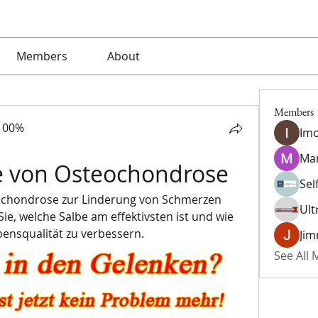
Members
About
Members
100%
Imo
Ma
be von Osteochondrose
Sel
ochondrose zur Linderung von Schmerzen 
Ult
e, welche Salbe am effektivsten ist und wie 
ebensqualität zu verbessern.
Jim
See All