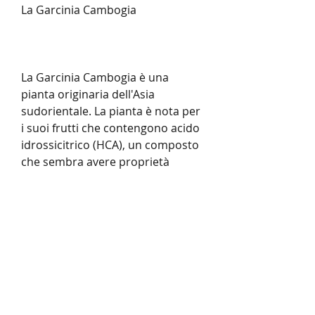
La Garcinia Cambogia
La Garcinia Cambogia è una 
pianta originaria dell'Asia 
sudorientale. La pianta è nota per 
i suoi frutti che contengono acido 
idrossicitrico (HCA), un composto 
che sembra avere proprietà 
dimagranti. La Garcinia Cambogia 
è stata utilizzata per molti anni 
nella medicina tradizionale per 
molte funzioni diverse, tra cui 
l'aumento del 
metabolismo,Rapidamente 
garcinia e super verde pulire il 
caffè: due prodotti naturali per la 
salute