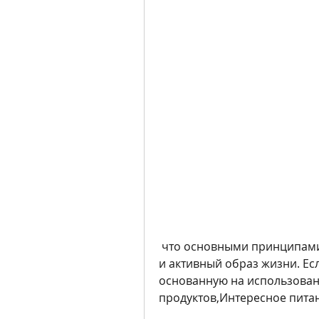
 что основными принципами похудения являются правильное питание 
и активный образ жизни. Есл
основанную на использован
продуктов,Интересное пита