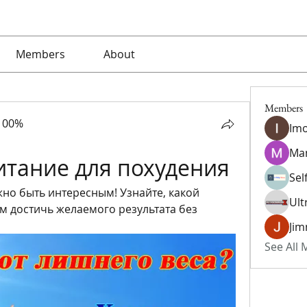
Members
About
Members
100%
Imo
Ma
итание для похудения
Sel
но быть интересным! Узнайте, какой 
Ult
 достичь желаемого результата без 
Jim
See All