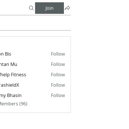
Join
n Bis
Follow
ntan Mu
Follow
fhelp Fitness
Follow
rashieldX
Follow
my Bhasin
Follow
 Members (96)