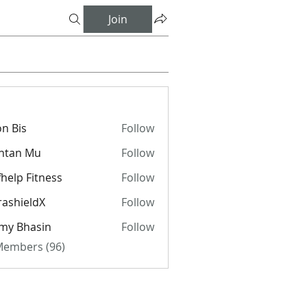
Join
n Bis
Follow
ntan Mu
Follow
fhelp Fitness
Follow
rashieldX
Follow
my Bhasin
Follow
 Members (96)