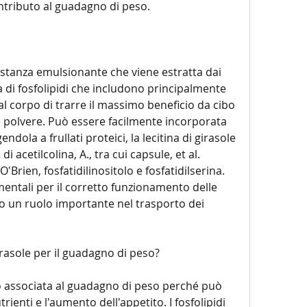
ontributo al guadagno di peso.
sostanza emulsionante che viene estratta dai 
a di fosfolipidi che includono principalmente 
al corpo di trarre il massimo beneficio da cibo 
 e polvere. Può essere facilmente incorporata 
dola a frullati proteici, la lecitina di girasole 
acetilcolina, A., tra cui capsule, et al. 
O'Brien, fosfatidilinositolo e fosfatidilserina. 
entali per il corretto funzionamento delle 
 un ruolo importante nel trasporto dei 
irasole per il guadagno di peso?
so associata al guadagno di peso perché può 
ienti e l'aumento dell'appetito. I fosfolipidi 