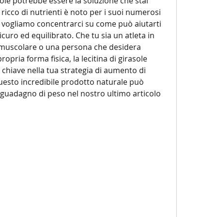
sole potrebbe essere la soluzione che stai 
icco di nutrienti è noto per i suoi numerosi 
i vogliamo concentrarci su come può aiutarti 
ro ed equilibrato. Che tu sia un atleta in 
muscolare o una persona che desidera 
pria forma fisica, la lecitina di girasole 
hiave nella tua strategia di aumento di 
uesto incredibile prodotto naturale può 
i guadagno di peso nel nostro ultimo articolo 