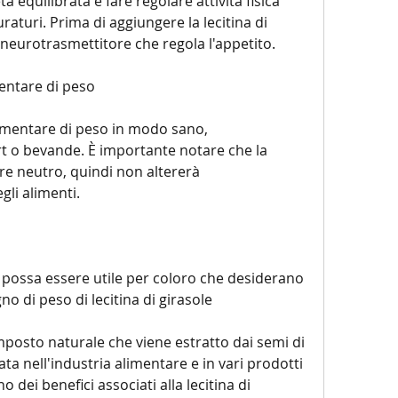
equilibrata e fare regolare attività fisica 
raturi. Prima di aggiungere la lecitina di 
n neurotrasmettitore che regola l'appetito.
entare di peso
mentare di peso in modo sano, 
t o bevande. È importante notare che la 
re neutro, quindi non altererà 
gli alimenti.
e possa essere utile per coloro che desiderano 
 di peso di lecitina di girasole
omposto naturale che viene estratto dai semi di 
ta nell'industria alimentare e in vari prodotti 
o dei benefici associati alla lecitina di 