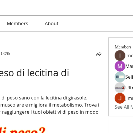
Members
About
Members
100%
Imo
Ma
o di lecitina di 
Sel
Ult
di peso sano con la lecitina di girasole. 
Jim
uscolare e migliora il metabolismo. Trova i 
See All
r raggiungere i tuoi obiettivi di peso in modo 