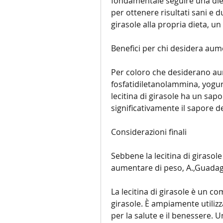
fondamentale seguire una dieta 
per ottenere risultati sani e du
girasole alla propria dieta, u
Benefici per chi desidera aum
Per coloro che desiderano au
fosfatidiletanolammina, yogur
lecitina di girasole ha un sapo
significativamente il sapore de
Considerazioni finali
Sebbene la lecitina di girasol
aumentare di peso, A.,Guadagno
La lecitina di girasole è un c
girasole. È ampiamente utilizza
per la salute e il benessere. Un